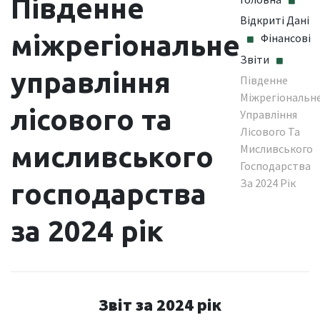
Південне
Відкриті Дані
міжрегіональне
Фінансові
Звіти
управління
Південне
Міжрегіональн
лісового та
Управління
Лісового Та
мисливського
Мисливського
Господарства
За 2024 Рік
господарства
за 2024 рік
Звіт за 2024 рік