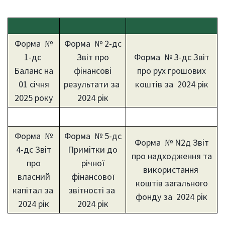
Форма №
Форма № 2-дс
1-дс
Звіт про
Форма № 3-дс Звіт
Баланс на
фінансові
про рух грошових
01 січня
результати за
коштів за 2024 рік
2025 року
2024 рік
Форма №
Форма № 5-дс
Форма № N2д Звіт
4-дс Звіт
Примітки до
про надходження та
про
річної
використання
власний
фінансової
коштів загального
капітал за
звітності за
фонду за 2024 рік
2024 рік
2024 рік