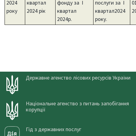
2024
квартал
фонду за І
послуги за I
0
року
2024 рік
квартал
квартал2024
2
2024р.
року.
Державне агенство лісових ресурсів України
Національне агенство з питань запобігання
корупції
Гід з державних послуг