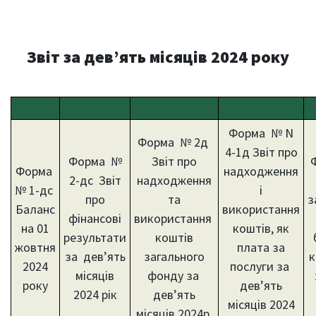
Звіт за дев’ять місяців 2024 року
Форма № N
Форма № 2д
4-1д Звіт про
Форма №
Звіт про
Форма
надходження
2-дс Звіт
надходження
№ 1-дс
і
про
та
з
Баланс
використання
фінансові
використання
на 01
коштів, як
результати
коштів
жовтня
плата за
за дев’ять
загального
к
2024
послуги за
місяців
фонду за
року
дев’ять
2024 рік
дев’ять
місяців 2024
місяців 2024р.