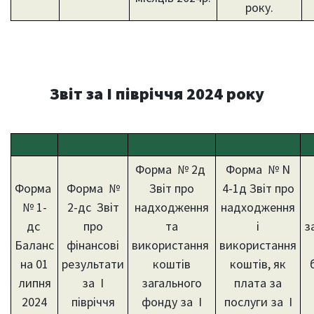
року.
Звіт за І півріччя 2024 року
Форма № 2д
Форма № N
Форма
Форма №
Звіт про
4-1д Звіт про
№ 1-
2-дс Звіт
надходження
надходження
дс
про
та
і
з
Баланс
фінансові
використання
використання
на 01
результати
коштів
коштів, як
липня
за І
загального
плата за
2024
півріччя
фонду за І
послуги за I