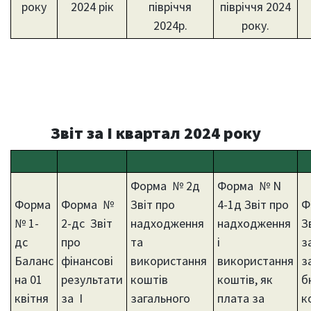
року
2024 рік
півріччя
півріччя 2024
2024р.
року.
Звіт за І квартал 2024 року
Форма № 2д
Форма № N
Форма
Форма №
Звіт про
4-1д Звіт про
Ф
№ 1-
2-дс Звіт
надходження
надходження
З
дс
про
та
і
з
Баланс
фінансові
використання
використання
з
на 01
результати
коштів
коштів, як
б
квітня
за І
загального
плата за
к