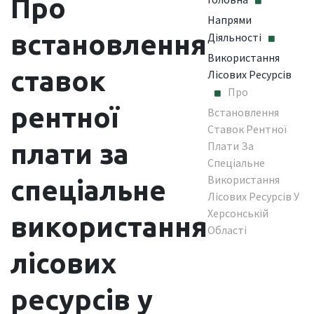
Про
Напрями
встановлення
Діяльності
Використання
ставок
Лісових Ресурсів
Про
рентної
Встановлення
Ставок Рентної
плати за
Плати За
Спеціальне
Використання
спеціальне
Лісових Ресурсів У
Херсонській
використання
Області
лісових
ресурсів у