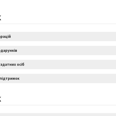
К
арацій
дарунків
здатних осіб
 підтримок
К