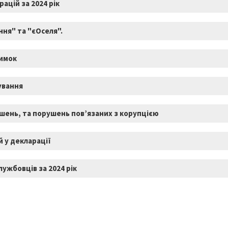
ацій за 2024 рік
ня" та "єОселя".
римок
ування
шень, та порушень пов’язаних з корупцією
 у декларації
ужбовців за 2024 рік