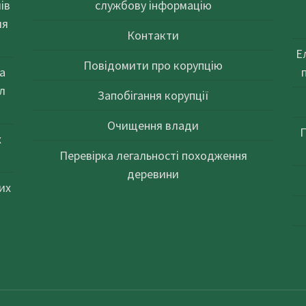
ів
службову інформацію
ля
Контакти
Е
Повідомити про корупцію
а
л
Запобігання корупції
Очищення влади
П
х
Перевірка легальності походження
деревини
их