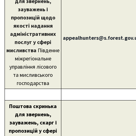
для звернень,
зауважень i
пропозицій щодо
якості надання
адміністративних
appealhunters@
s.forest.gov.
послуг у сфері
мисливства
Південне
міжрегіональне
управління лісового
та мисливського
господарства
Поштова скринька
для звернень,
зауважень, скарг i
пропозицій у сфері